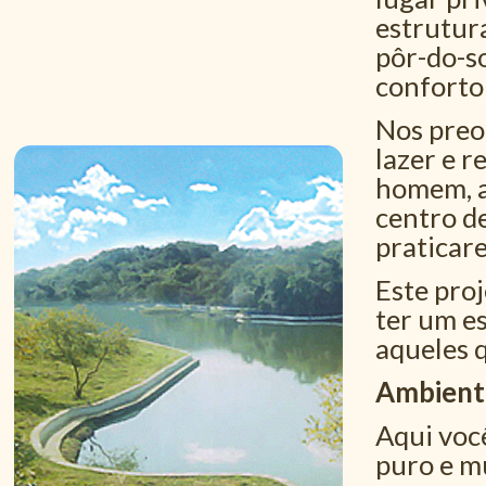
estrutur
pôr-do-s
conforto
Nos preo
lazer e r
homem, a
centro de
praticar
Este pro
ter um e
aqueles 
Ambient
Aqui você
puro e m