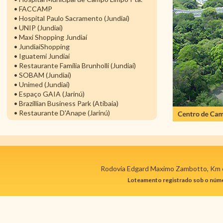
• FACCAMP
• Hospital Paulo Sacramento (Jundiaí)
• UNIP (Jundiaí)
• Maxi Shopping Jundiaí
• JundiaíShopping
• Iguatemi Jundiaí
• Restaurante Família Brunholli (Jundiaí)
• SOBAM (Jundiaí)
• Unimed (Jundiaí)
• Espaço GAIA (Jarinú)
• Brazillian Business Park (Atibaia)
• Restaurante D'Anape (Jarinú)
Rodovia Edgard Maximo Zambotto, Km 64
Loteamento registrado sob o núme